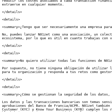
reducir los costes asociados a cada transacción financi
extraerse en cualquier momento.

</details>

<details>

<summary>¿Tengo que ser necesariamente una empresa para
No, puedes lanzar N01zet como una asociación, un colect
ecosistema, por lo que es útil en cuanto trabajas con v
</details>

<details>

<summary>No quiero utilizar todas las funciones de N01z
Por supuesto, no tiene ninguna obligación de utilizar l
para tu organización y responda a tus retos como gestor
</details>

<details>

<summary>¿Cómo se gestionan la seguridad de los datos, 
Los datos y las transacciones bancarias son temas sensi
aprobaciones del Banco de Francia/ACPR. N01zet también 
Customer (KYC) y Know Your Business (KYB) cumplen los r