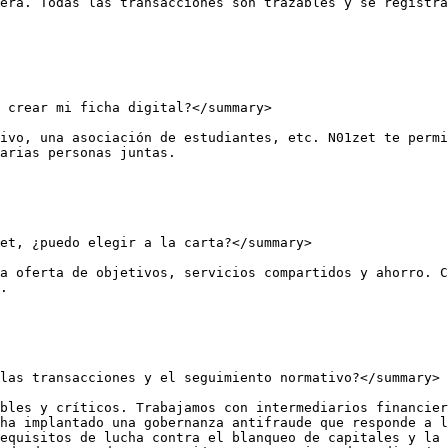
era. Todas las transacciones son trazables y se registra
 crear mi ficha digital?</summary>

ivo, una asociación de estudiantes, etc. N01zet te permi
arias personas juntas.

et, ¿puedo elegir a la carta?</summary>

a oferta de objetivos, servicios compartidos y ahorro. C
.

las transacciones y el seguimiento normativo?</summary>

bles y críticos. Trabajamos con intermediarios financier
ha implantado una gobernanza antifraude que responde a l
equisitos de lucha contra el blanqueo de capitales y la 