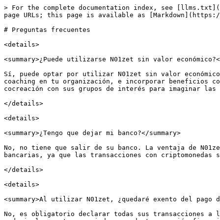
> For the complete documentation index, see [llms.txt](
page URLs; this page is available as [Markdown](https:/
# Preguntas frecuentes

<details>

<summary>¿Puede utilizarse N01zet sin valor económico?<
Sí, puede optar por utilizar N01zet sin valor económico
coaching en tu organización, e incorporar beneficios co
cocreación con sus grupos de interés para imaginar las 
</details>

<details>

<summary>¿Tengo que dejar mi banco?</summary>

No, no tiene que salir de su banco. La ventaja de N01ze
bancarias, ya que las transacciones con criptomonedas s
</details>

<details>

<summary>Al utilizar N01zet, ¿quedaré exento del pago d
No, es obligatorio declarar todas sus transacciones a l