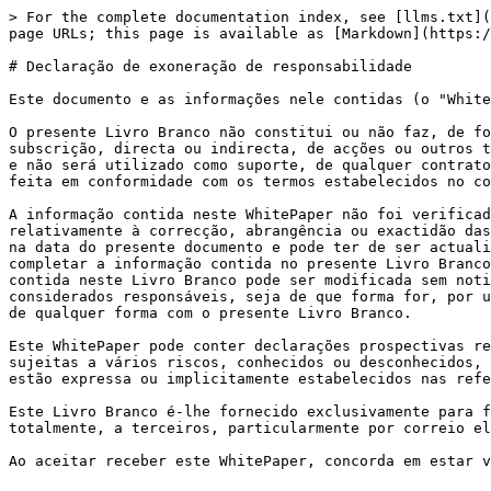
> For the complete documentation index, see [llms.txt](
page URLs; this page is available as [Markdown](https:/
# Declaração de exoneração de responsabilidade

Este documento e as informações nele contidas (o "White
O presente Livro Branco não constitui ou não faz, de fo
subscrição, directa ou indirecta, de acções ou outros t
e não será utilizado como suporte, de qualquer contrato
feita em conformidade com os termos estabelecidos no co
A informação contida neste WhitePaper não foi verificad
relativamente à correcção, abrangência ou exactidão das
na data do presente documento e pode ter de ser actuali
completar a informação contida no presente Livro Branco
contida neste Livro Branco pode ser modificada sem noti
considerados responsáveis, seja de que forma for, por u
de qualquer forma com o presente Livro Branco.

Este WhitePaper pode conter declarações prospectivas re
sujeitas a vários riscos, conhecidos ou desconhecidos, 
estão expressa ou implicitamente estabelecidos nas refe
Este Livro Branco é-lhe fornecido exclusivamente para f
totalmente, a terceiros, particularmente por correio el