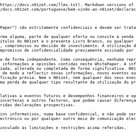
https://docs.n01zet.com/llms.txt). Markdown versions of 
/docs.n01zet.com/portuguese/bem-vindo-ao-n01zet/declarac
Paper") são estritamente confidenciais e devem ser trata
rma alguma, parte de qualquer oferta ou convite à venda 
ítulos do N01zet e o presente Livro Branco, ou qualquer 
, compromisso ou decisão de investimento. A utilização d
mpromisso de confidencialidade previamente assinado por 
a de forma independente. Como consequência, nenhuma repr
 informações e opiniões contidas neste WhitePaper. A inf
zada, alterada ou completada de forma significativa. N01
 de modo a reflectir novas informações, novos eventos ou
ficação prévia. Nem o N01zet, nem qualquer dos seus exec
ma perda de qualquer tipo resultante da utilização do pr
lativas a eventos futuros e desempenhos financeiros e op
incertezas e outros factores, que podem causar diferença
ridas declarações prospectivas.

ins informativos, numa base confidencial, e não pode ser
ectrónico ou por qualquer outro meio de comunicação elec