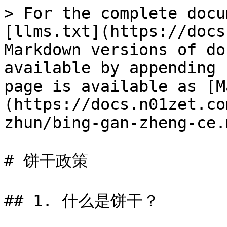
> For the complete docu
[llms.txt](https://docs
Markdown versions of do
available by appending 
page is available as [M
(https://docs.n01zet.co
zhun/bing-gan-zheng-ce.m
# 饼干政策

## 1. 什么是饼干？
